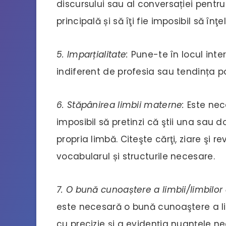
discursului sau al conversației pentru 
principală și să îţi fie imposibil să înţel
5. Imparțialitate:
Pune-te în locul inte
indiferent de profesia sau tendința po
6. Stăpânirea limbii materne:
Este nec
imposibil să pretinzi că ştii una sau 
propria limbă. Citeşte cărţi, ziare şi re
vocabularul și structurile necesare.
7. O bună cunoaștere a limbii/limbilor 
este necesară o bună cunoaştere a li
cu precizie şi a evidenţia nuanțele ne