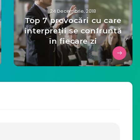
24 Decembrie, 2018
Top 7 provocări cu care
interpreții se confruntă
în fiecare zi