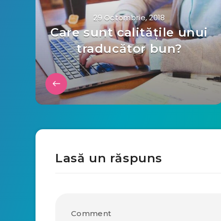
29 Octombrie, 2018
Care sunt calitățile unui
traducător bun?
Lasă un răspuns