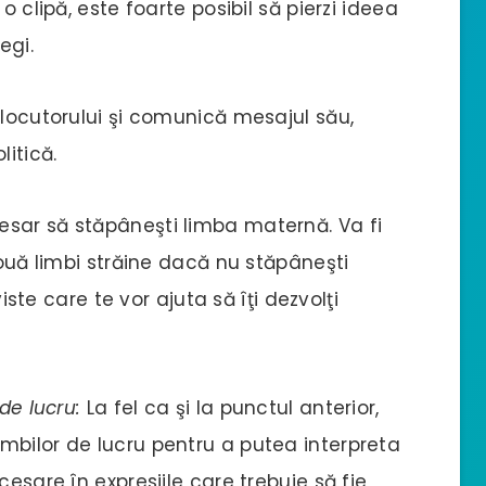
o clipă, este foarte posibil să pierzi ideea
egi.
rlocutorului şi comunică mesajul său,
litică.
esar să stăpâneşti limba maternă. Va fi
două limbi străine dacă nu stăpâneşti
viste care te vor ajuta să îţi dezvolţi
de lucru:
La fel ca şi la punctul anterior,
mbilor de lucru pentru a putea interpreta
cesare în expresiile care trebuie să fie