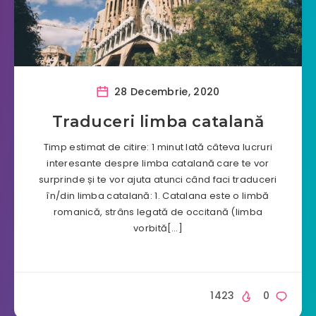
28 Decembrie, 2020
Traduceri limba catalană
Timp estimat de citire: 1 minut Iată câteva lucruri
interesante despre limba catalană care te vor
surprinde și te vor ajuta atunci când faci traduceri
în/din limba catalană: 1. Catalana este o limbă
romanică, strâns legată de occitană (limba
vorbită[…]
1423
0