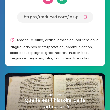
Amérique latine
,
arabe
,
arménien
,
barrière de la
langue
,
cabines d’interprétation
,
communication
,
dialectes
,
espagnol
,
grec
,
hébreu
,
interprètes
,
langues etrangeres
,
latin
,
traducteur
,
traduction
10 Septembre 2018
Quelle est l’histoire de la
traduction ?