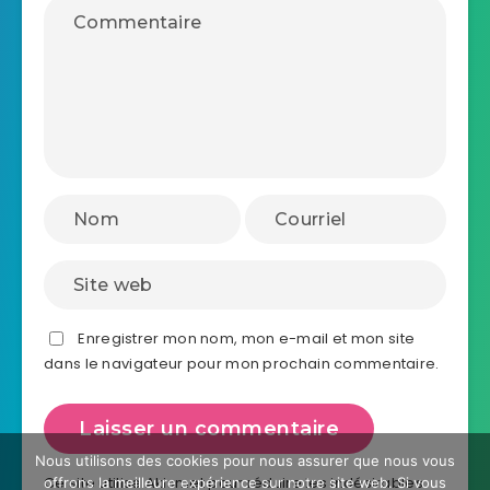
Enregistrer mon nom, mon e-mail et mon site
dans le navigateur pour mon prochain commentaire.
Nous utilisons des cookies pour nous assurer que nous vous
Ce site utilise Akismet pour réduire les indésirables.
offrons la meilleure expérience sur notre site web. Si vous