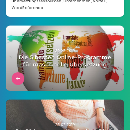
ubersetzungsressourcen
,
Unternehmen
,
Vorteil
,
WordReference
30.05.2019
Die 5 besten Online-Programme
für maschinelle Übersetzung
25.07.2019