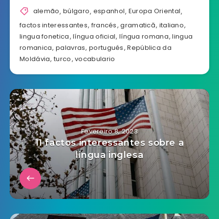
alemão
,
búlgaro
,
espanhol
,
Europa Oriental
,
factos interessantes
,
francés
,
gramatică
,
italiano
,
lingua fonetica
,
língua oficial
,
língua romana
,
lingua
romanica
,
palavras
,
portugués
,
República da
Moldávia
,
turco
,
vocabulario
Fevereiro 8, 2023
11 factos interessantes sobre a
língua inglesa