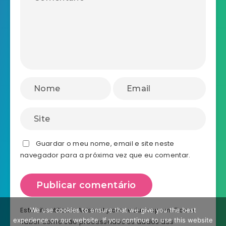
Guardar o meu nome, email e site neste
navegador para a próxima vez que eu comentar.
Este site utiliza o Akismet para reduzir spam.
Fica a
We use cookies to ensure that we give you the best
experience on our website. If you continue to use this website
saber como são processados os dados dos