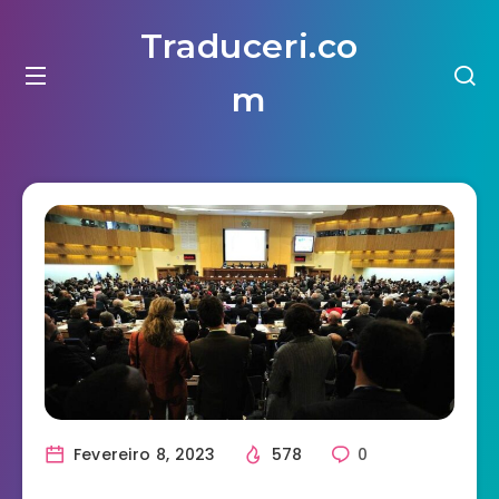
Traduceri.co
m
Fevereiro 8, 2023
578
0