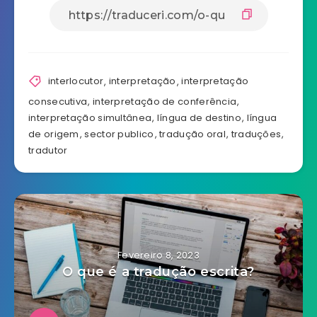
interlocutor
,
interpretação
,
interpretação
consecutiva
,
interpretação de conferência
,
interpretação simultânea
,
língua de destino
,
língua
de origem
,
sector publico
,
tradução oral
,
traduções
,
tradutor
Fevereiro 8, 2023
O que é a tradução escrita?