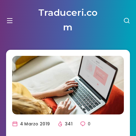
Traduceri.co
m
4 Marzo 2019
341
0