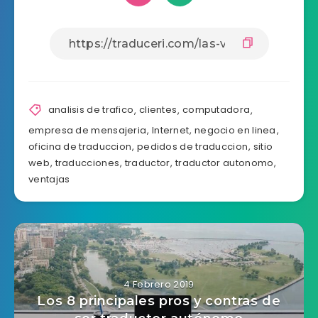
analisis de trafico
,
clientes
,
computadora
,
empresa de mensajeria
,
Internet
,
negocio en linea
,
oficina de traduccion
,
pedidos de traduccion
,
sitio
web
,
traducciones
,
traductor
,
traductor autonomo
,
ventajas
4 Febrero 2019
Los 8 principales pros y contras de