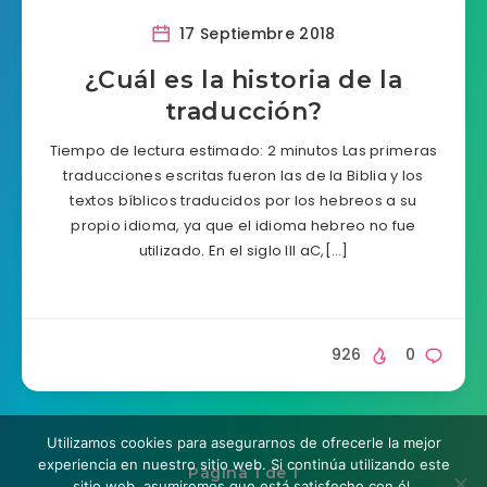
17 Septiembre 2018
¿Cuál es la historia de la
traducción?
Tiempo de lectura estimado: 2 minutos Las primeras
traducciones escritas fueron las de la Biblia y los
textos bíblicos traducidos por los hebreos a su
propio idioma, ya que el idioma hebreo no fue
utilizado. En el siglo III aC,[…]
926
0
Utilizamos cookies para asegurarnos de ofrecerle la mejor
experiencia en nuestro sitio web. Si continúa utilizando este
Página 1 de 1
sitio web, asumiremos que está satisfecho con él.