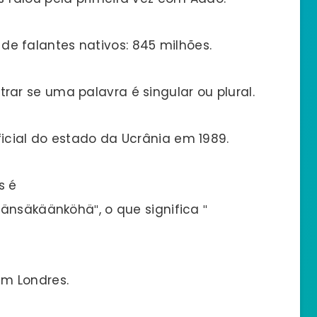
 falantes nativos: 845 milhões.
ar se uma palavra é singular ou plural.
icial do estado da Ucrânia em 1989.
s é
änsäkäänköhä″, o que significa ″
em Londres.