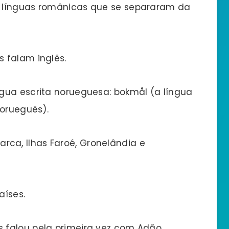
s línguas românicas que se separaram da
s falam inglês.
ngua escrita norueguesa: bokmål (a língua
norueguês).
ca, Ilhas Faroé, Gronelândia e
aíses.
 falou pela primeira vez com Adão.