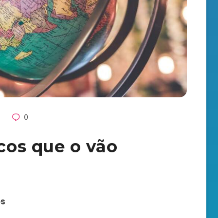
4
0
icos que o vão
os