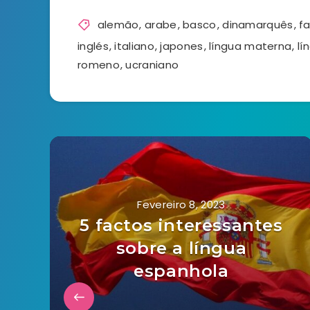
alemão
,
arabe
,
basco
,
dinamarquês
,
fa
inglés
,
italiano
,
japones
,
língua materna
,
lí
romeno
,
ucraniano
Fevereiro 8, 2023
5 factos interessantes
sobre a língua
espanhola