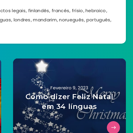
ctos legais
,
finlandês
,
francés
,
frísio
,
hebraico
,
nguas
,
londres
,
mandarim
,
norueguês
,
portugués
,
Fevereiro 9, 2023
Como dizer Feliz Natal
em 34 línguas