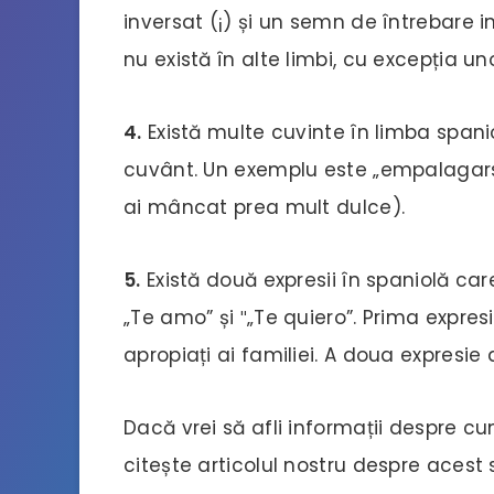
inversat (¡) și un semn de întrebare 
nu există în alte limbi, cu excepția un
4.
Există multe cuvinte în limba spanio
cuvânt. Un exemplu este „empalagars
ai mâncat prea mult dulce).
5.
Există două expresii în spaniolă car
„Te amo” și ″„Te quiero”. Prima expres
apropiați ai familiei. A doua expresie
Dacă vrei să afli informații despre cu
citește articolul nostru despre acest 