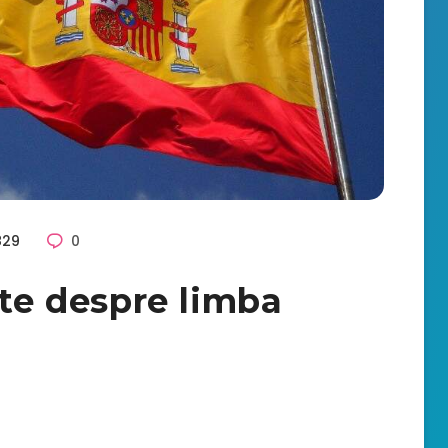
829
0
nte despre limba