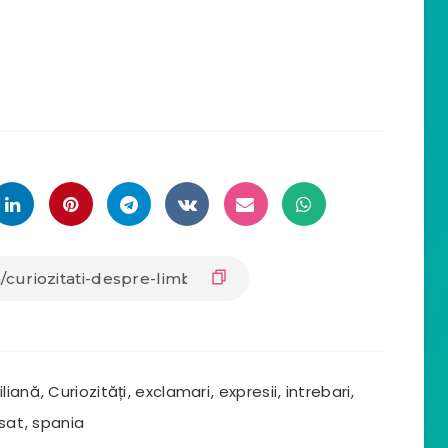
iliană
,
Curiozități
,
exclamari
,
expresii
,
intrebari
,
sat
,
spania