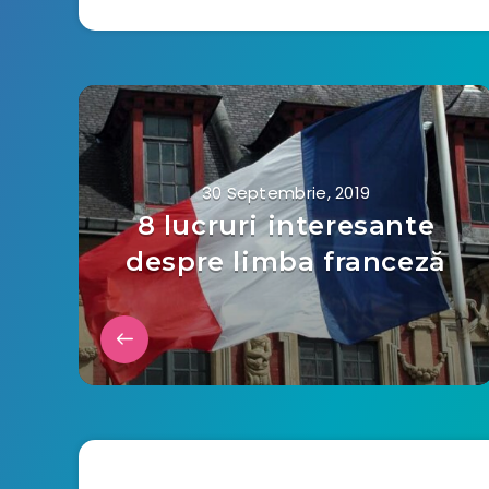
30 Septembrie, 2019
8 lucruri interesante
despre limba franceză