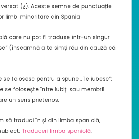
inversat (¿). Aceste semne de punctuație
or limbi minoritare din Spania.
lă care nu pot fi traduse într-un singur
e” (înseamnă a te simți rău din cauză că
e se folosesc pentru a spune „Te iubesc”:
ie se folosește între iubiți sau membrii
 are un sens prietenos.
m să traduci în și din limba spaniolă,
subiect:
Traduceri limba spaniolă
.