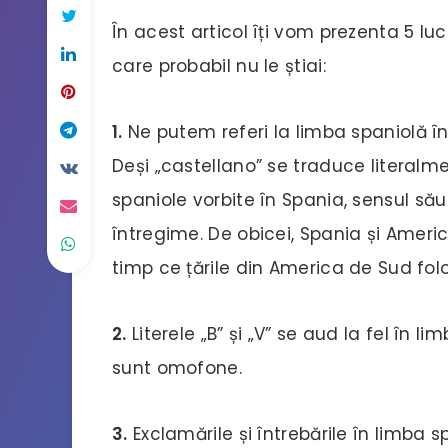
În acest articol îți vom prezenta 5 lu
care probabil nu le știai:
1.
Ne putem referi la limba spaniolă în
Deși „castellano” se traduce literalmen
spaniole vorbite în Spania, sensul să
întregime. De obicei, Spania și Ameri
timp ce țările din America de Sud fol
2.
Literele „B” și „V” se aud la fel în l
sunt omofone.
3.
Exclamările și întrebările în limba