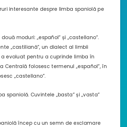
cruri interesante despre limba spaniolă pe
 două moduri: „español” și „castellano”.
te „castiliană”, un dialect al limbii
u a evoluat pentru a cuprinde limba în
ca Centrală folosesc termenul „español”, în
osesc „castellano”.
imba spaniolă. Cuvintele „basta” și „vasta”
 spaniolă încep cu un semn de exclamare