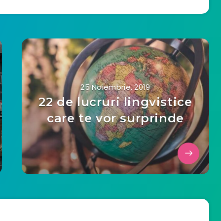
25 Noiembrie, 2019
22 de lucruri lingvistice
care te vor surprinde