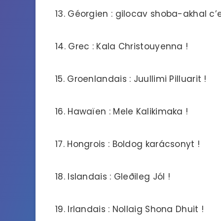
13. Géorgien : gilocav shoba-akhal c’e
14. Grec : Kala Christouyenna !
15. Groenlandais : Juullimi Pilluarit !
16. Hawaïen : Mele Kalikimaka !
17. Hongrois : Boldog karácsonyt !
18. Islandais : Gleðileg Jól !
19. Irlandais : Nollaig Shona Dhuit !