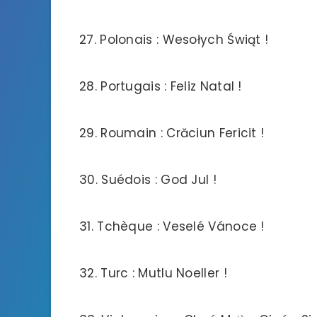
27. Polonais : Wesołych Świąt !
28. Portugais : Feliz Natal !
29. Roumain : Crăciun Fericit !
30. Suédois : God Jul !
31. Tchèque : Veselé Vánoce !
32. Turc : Mutlu Noeller !