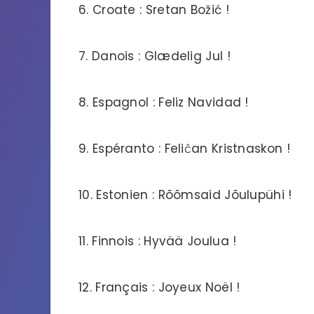
6. Croate : Sretan Božić !
7. Danois : Glædelig Jul !
8. Espagnol : Feliz Navidad !
9. Espéranto : Feliĉan Kristnaskon !
10. Estonien : Rõõmsaid Jõulupühi !
11. Finnois : Hyvää Joulua !
12. Français : Joyeux Noël !