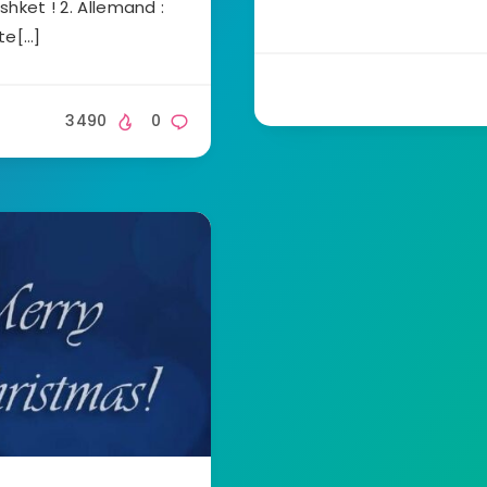
shket ! 2. Allemand :
te[…]
3490
0