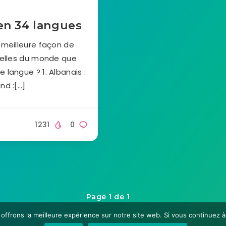
en 34 langues
 meilleure façon de
urelles du monde que
 langue ? 1. Albanais :
nd :[…]
1231
0
Page 1 de 1
frons la meilleure expérience sur notre site web. Si vous continuez à 