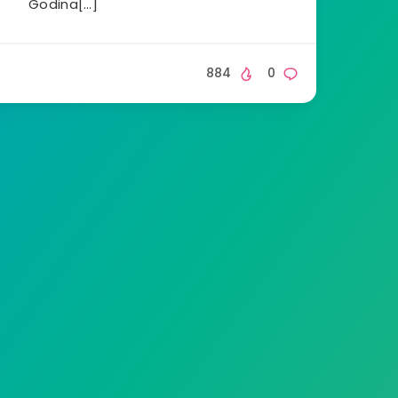
Godina[…]
884
0