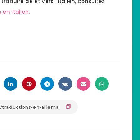
aduire de et vers l’italien, consultez
 en italien
.