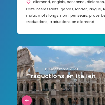
allemand
,
anglais
,
consonne
,
dialectes
Faits intéressants
,
genres
,
lander
,
langue
,
mots
,
mots longs
,
nom
,
penseurs
,
proverb
traductions
,
traductions en allemand
15 Décembre 2020
Traductions en italien