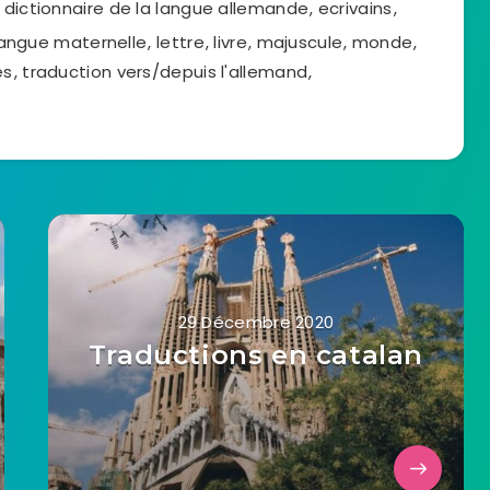
,
dictionnaire de la langue allemande
,
ecrivains
,
langue maternelle
,
lettre
,
livre
,
majuscule
,
monde
,
es
,
traduction vers/depuis l'allemand
,
29 Décembre 2020
Traductions en catalan