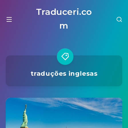
Traduceri.co
m
traduções inglesas