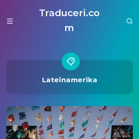
Traduceri.co
m
Lateinamerika