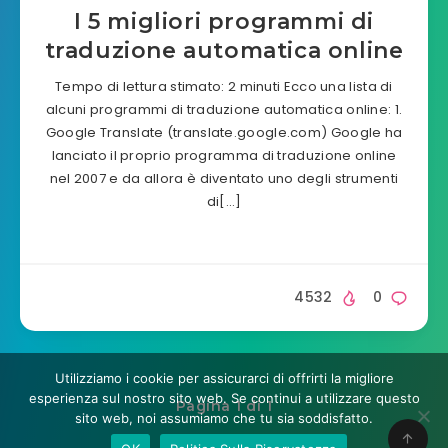
I 5 migliori programmi di
traduzione automatica online
Tempo di lettura stimato: 2 minuti Ecco una lista di
alcuni programmi di traduzione automatica online: 1.
Google Translate (translate.google.com) Google ha
lanciato il proprio programma di traduzione online
nel 2007 e da allora è diventato uno degli strumenti
di[…]
4532
0
Utilizziamo i cookie per assicurarci di offrirti la migliore
esperienza sul nostro sito web. Se continui a utilizzare questo
Pagina 1 di 1
sito web, noi assumiamo che tu sia soddisfatto.