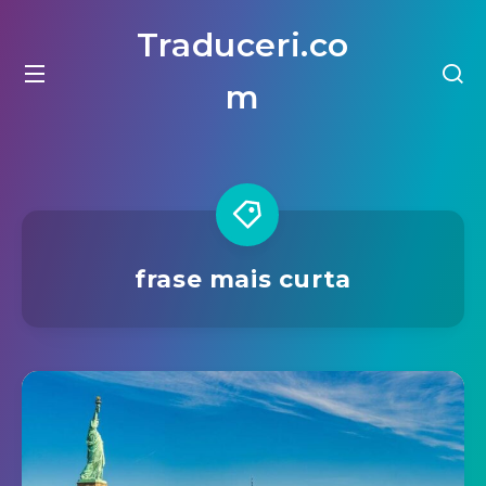
Traduceri.co
m
frase mais curta