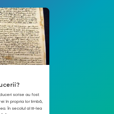
ucerii?
duceri scrise au fost
ei în propria lor limbă,
. În secolul al III-lea