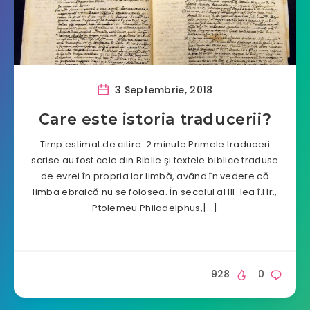
3 Septembrie, 2018
Care este istoria traducerii?
Timp estimat de citire: 2 minute Primele traduceri
scrise au fost cele din Biblie şi textele biblice traduse
de evrei în propria lor limbă, având în vedere că
limba ebraică nu se folosea. În secolul al III-lea î.Hr.,
Ptolemeu Philadelphus,[…]
928
0