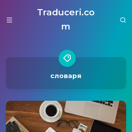
Traduceri.co
m
словаря