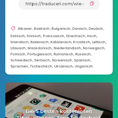
Albaner
,
Baskisch
,
Bulgarisch
,
Danisch
,
Deutsch
,
Estnisch
,
Finnisch
,
Franzosisch
,
Griechisch
,
Irisch
,
Islandisch
,
Italienisch
,
Katalanisch
,
Kroatisch
,
Lettisch
,
Litauisch
,
Mazedonisch
,
Niederlandisch
,
Norwegisch
,
Polnisch
,
Portugiesisch
,
Rumanisch
,
Russisch
,
Schwedisch
,
Serbisch
,
Slowenisch
,
Spanisch
,
Sprachen
,
Tschechisch
,
Ukrainisch
,
Ungarisch
26.03.2020
Die 5 besten kostenlosen