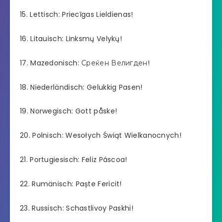
15. Lettisch: Priecīgas Lieldienas!
16. Litauisch: Linksmų Velykų!
17. Mazedonisch: Среќен Велигден!
18. Niederländisch: Gelukkig Pasen!
19. Norwegisch: Gott påske!
20. Polnisch: Wesołych Świąt Wielkanocnych!
21. Portugiesisch: Feliz Páscoa!
22. Rumänisch: Paște Fericit!
23. Russisch: Schastlivoy Paskhi!