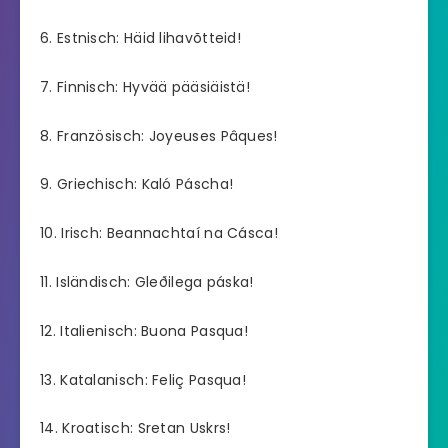
6. Estnisch: Häid lihavõtteid!
7. Finnisch: Hyvää pääsiäistä!
8. Französisch: Joyeuses Pâques!
9. Griechisch: Kaló Páscha!
10. Irisch: Beannachtaí na Cásca!
11. Isländisch: Gleðilega páska!
12. Italienisch: Buona Pasqua!
13. Katalanisch: Feliç Pasqua!
14. Kroatisch: Sretan Uskrs!