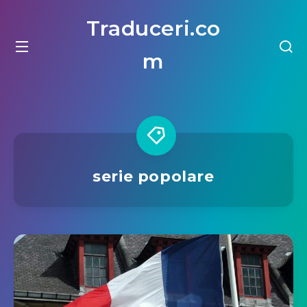
Traduceri.co
m
serie popolare