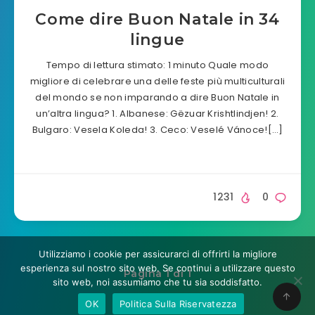
Come dire Buon Natale in 34
lingue
Tempo di lettura stimato: 1 minuto Quale modo
migliore di celebrare una delle feste più multiculturali
del mondo se non imparando a dire Buon Natale in
un’altra lingua? 1. Albanese: Gëzuar Krishtlindjen! 2.
Bulgaro: Vesela Koleda! 3. Ceco: Veselé Vánoce![…]
1231
0
Utilizziamo i cookie per assicurarci di offrirti la migliore
esperienza sul nostro sito web. Se continui a utilizzare questo
Pagina 1 di 1
sito web, noi assumiamo che tu sia soddisfatto.
OK
Politica Sulla Riservatezza