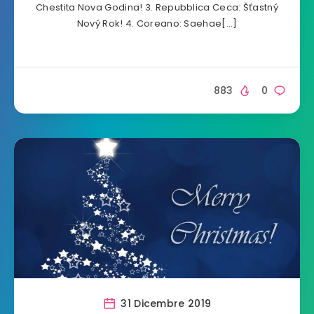
Chestita Nova Godina! 3. Repubblica Ceca: Šťastný
Nový Rok! 4. Coreano: Saehae[…]
883
0
31 Dicembre 2019