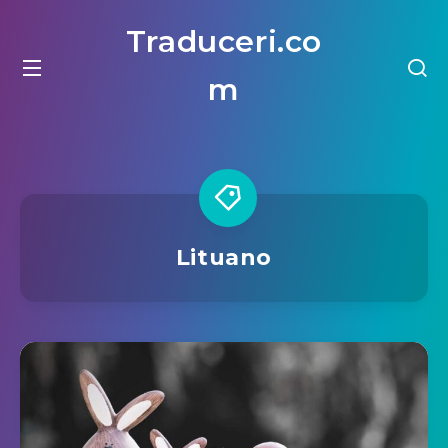
Traduceri.co
m
Lituano