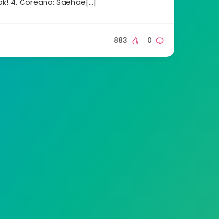
ok! 4. Coreano: Saehae[…]
883
0