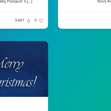
liç Pasqua! 5.[…]
Nový R
3487
0