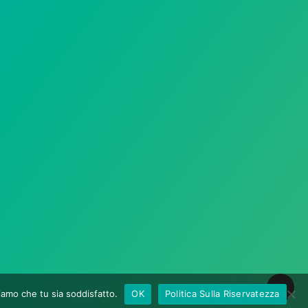
miamo che tu sia soddisfatto.
OK
Politica Sulla Riservatezza