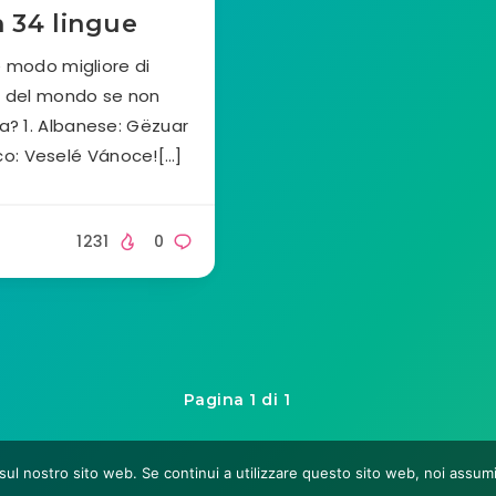
 34 lingue
e modo migliore di
li del mondo se non
ua? 1. Albanese: Gëzuar
eco: Veselé Vánoce![…]
1231
0
Pagina 1 di 1
za sul nostro sito web. Se continui a utilizzare questo sito web, noi assu