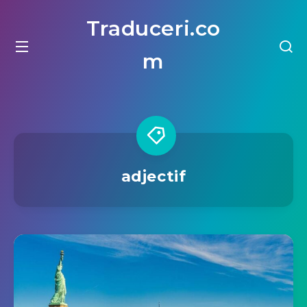
Traduceri.co
m
adjectif