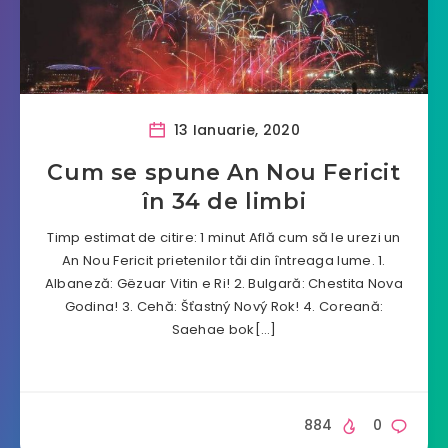
13 Ianuarie, 2020
Cum se spune An Nou Fericit
în 34 de limbi
Timp estimat de citire: 1 minut Află cum să le urezi un
An Nou Fericit prietenilor tăi din întreaga lume. 1.
Albaneză: Gëzuar Vitin e Ri! 2. Bulgară: Chestita Nova
Godina! 3. Cehă: Šťastný Nový Rok! 4. Coreană:
Saehae bok[…]
884
0