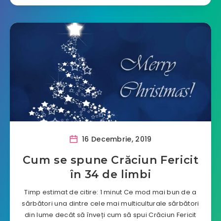
16 Decembrie, 2019
Cum se spune Crăciun Fericit
în 34 de limbi
Timp estimat de citire: 1 minut Ce mod mai bun de a
sărbători una dintre cele mai multiculturale sărbători
din lume decât să înveți cum să spui Crăciun Fericit