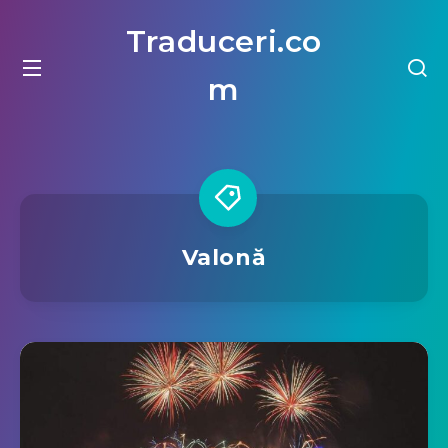
Traduceri.co
m
Valonă