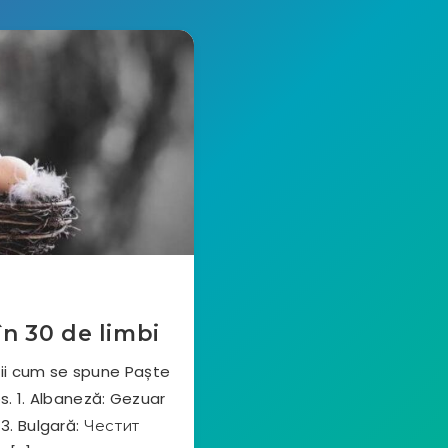
în 30 de limbi
știi cum se spune Paște
os. 1. Albaneză: Gezuar
 3. Bulgară: Честит