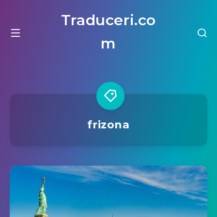
Traduceri.co
m
frizona