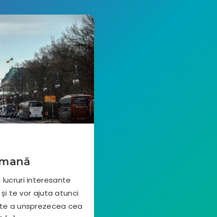
rmană
 lucruri interesante
i te vor ajuta atunci
este a unsprezecea cea