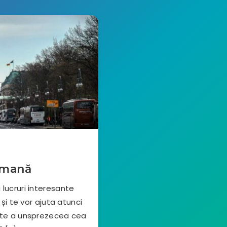
rmană
 lucruri interesante
i te vor ajuta atunci
este a unsprezecea cea