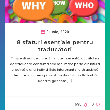
1 Iunie, 2020
8 sfaturi esențiale pentru
traducători
Timp estimat de citire: 3 minute În esență, activitatea
de traducere consumă cea mai mare parte din latura
creativă a unui individ. Este interesant și distractiv să
descifrezi un mesaj și să îl codifici într-o altă limbă.
Dacă te gândești[…]
595
0