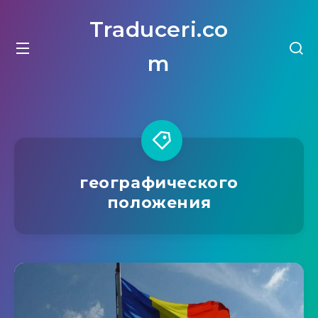
Traduceri.co
m
географического
положения